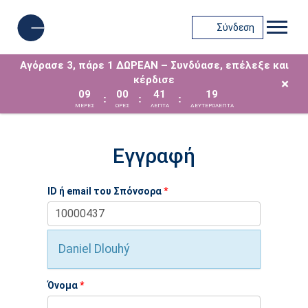
Σύνδεση
Αγόρασε 3, πάρε 1 ΔΩΡΕΑΝ – Συνδύασε, επέλεξε και
κέρδισε
×
09
00
41
19
:
:
:
ΜΈΡΕΣ
ΩΡΕΣ
ΛΕΠΤΑ
ΔΕΥΤΕΡΟΛΕΠΤΑ
Εγγραφή
ID ή email του Σπόνσορα
*
Daniel Dlouhý
Όνομα
*