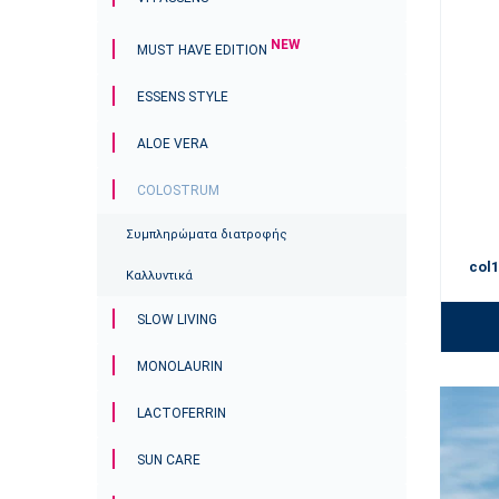
Why 
NEW
MUST HAVE EDITION
We 
ear
ESSENS STYLE
Rev
gen
ALOE VERA
A g
Sta
COLOSTRUM
Sop
Συμπληρώματα διατροφής
Whether i
col1
Καλλυντικά
SLOW LIVING
MONOLAURIN
LACTOFERRIN
SUN CARE