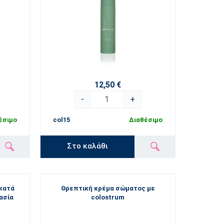
 hours, because the IgG content drops by up to 40% as
on, as it achieves microbial purity and, thanks to its
12,50 €
-
+
ge of effects that support both health and beauty.
έσιμο
col15
Διαθέσιμο
Στο καλάθι
κατά
Θρεπτική κρέμα σώματος με
ασία
colostrum