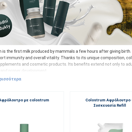
is the first milk produced by mammals a few hours after giving birth. I
ort immunity and overall vitality. Thanks to its unique composition, co
pplements and cosmetic products. Its benefits extend not only to adults
and proper development.
trum contains, in particular:
ερισσότερα
unoglobulins – ready-made antibodies
toferrin – iron binding and antibacterial and antiviral effects
Αφρόλουτρο με colostrum
Colostrum Αφρόλουτρο 
gosaccharides – bifidogenic effect, support the formation of beneficial
Συσκευασία Refill
amins (mainly fat-soluble)
wth factors – cell development and regeneration
 contains all these components in optimal proportions.