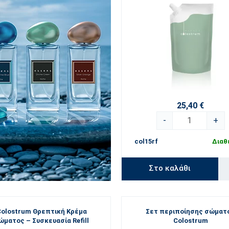
25,40 €
-
+
col15rf
Διαθ
Στο καλάθι
Colostrum Θρεπτική Κρέμα
Σετ περιποίησης σώματ
ώματος – Συσκευασία Refill
Colostrum