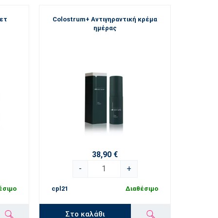
Σετ
Colostrum+ Αντιγηραντική κρέμα
ημέρας
38,90 €
-
+
έσιμο
cpl21
Διαθέσιμο
Στο καλάθι