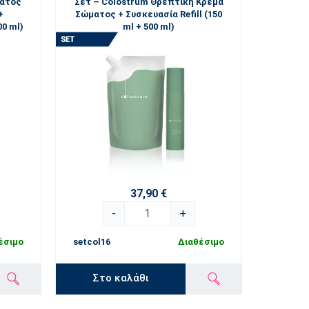
ματος
Σετ – Colostrum Θρεπτική Κρέμα
+
Σώματος + Συσκευασία Refill (150
00 ml)
ml + 500 ml)
37,90 €
-
+
έσιμο
setcol16
Διαθέσιμο
Στο καλάθι