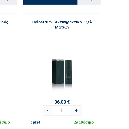
 Ορός
Colostrum+ Αντιγηραντικό Τζελ
Ματιών
36,00 €
-
+
έσιμο
cpl24
Διαθέσιμο