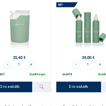
25,40 €
34,00 €
-
+
-
+
6rf
Διαθέσιμο
scol13
Διαθ
Στο καλάθι
Στο καλάθι