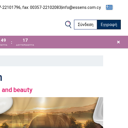
57-22101796, fax: 00357-22102083
|
info@essens.com.cy
Σύνδεση
Εγγραφή
49
16
×
:
ΛΕΠΤΑ
ΔΕΥΤΕΡΟΛΕΠΤΑ
m
h and beauty