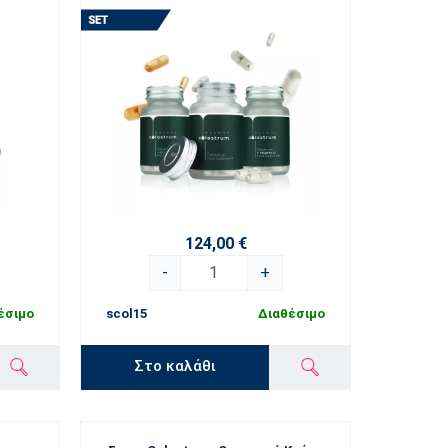
124,00 €
-
+
έσιμο
scol15
Διαθέσιμο
Στο καλάθι