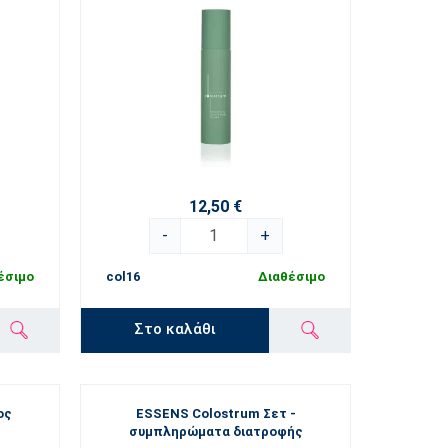
12,50 €
-
+
έσιμο
col16
Διαθέσιμο
Στο καλάθι
ος
ESSENS Colostrum Σετ -
συμπληρώματα διατροφής