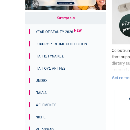
Κατηγορία
NEW
YEAR OF BEAUTY 2026
LUXURY PERFUME COLLECTION
Colostrum 
ΓΙΑ ΤΙΣ ΓΥΝΑΊΚΕΣ
that supp
dietary su
ΓΙΑ ΤΟΥΣ ΑΝΤΡΕΣ
immunity 
Colos
Δείτε π
UNISEX
Imm
ΠΑΙΔΙΆ
Lac
Oli
4 ELEMENTS
Vit
Gro
NICHE
Colostrum
VITASSENS