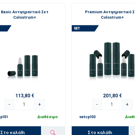
Basic Αντιγηραντικό Σετ
Premium Αντιγηραντικό 
Colostrum+
Colostrum+
113,80 €
201,80 €
-
+
-
+
pl01
Διαθέσιμο
setcpl03
Διαθ
Στο καλάθι
Στο καλάθι