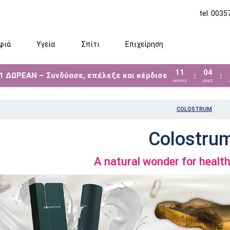
tel: 003
φιά
Υγεία
Σπίτι
Επιχείρηση
11
04
 1 ΔΩΡΕΑΝ – Συνδύασε, επέλεξε και κέρδισε
:
:
ΜΈΡΕΣ
ΩΡΕΣ
COLOSTRUM
Colostru
A natural wonder for healt