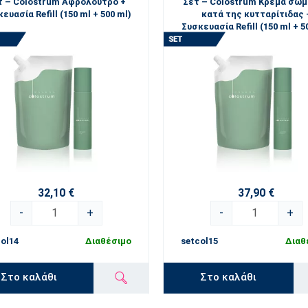
τ – Colostrum Αφρόλουτρο +
Σετ – Colostrum Κρέμα σώ
ευασία Refill (150 ml + 500 ml)
κατά της κυτταρίτιδας 
Συσκευασία Refill (150 ml + 5
32,10 €
37,90 €
-
+
-
+
ol14
Διαθέσιμο
setcol15
Διαθ
Στο καλάθι
Στο καλάθι