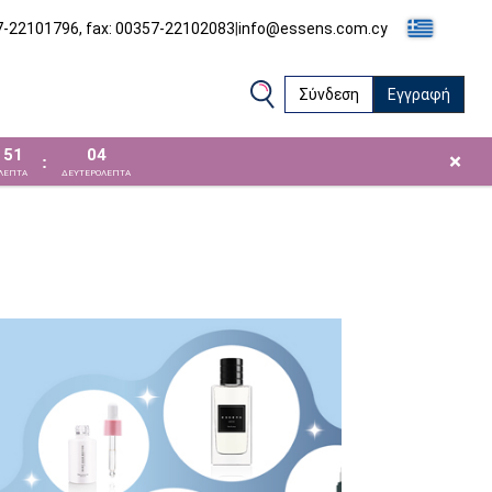
57-22101796, fax: 00357-22102083
|
info@essens.com.cy
Σύνδεση
Εγγραφή
51
03
×
:
ΛΕΠΤΑ
ΔΕΥΤΕΡΟΛΕΠΤΑ