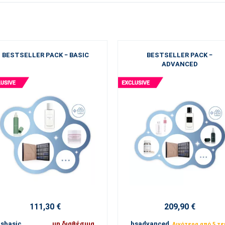
BESTSELLER PACK − BASIC
BESTSELLER PACK −
ADVANCED
111,30 €
209,90 €
sbasic
μη διαθέσιμα
bsadvanced
Λιγότερα από 5 τε