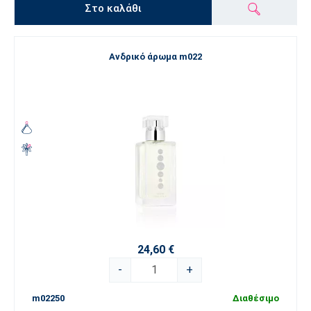
Στο καλάθι
Ανδρικό άρωμα m022
24,60 €
-
+
m02250
Διαθέσιμο