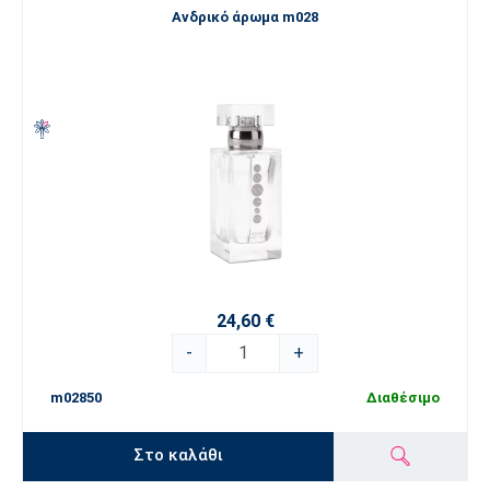
Ανδρικό άρωμα m028
24,60 €
-
+
m02850
Διαθέσιμο
Στο καλάθι