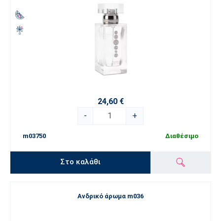
24,60 €
-
+
m03750
Διαθέσιμο
Στο καλάθι
Ανδρικό άρωμα m036