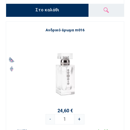
Στο καλάθι
Ανδρικό άρωμα m016
24,60 €
-
+