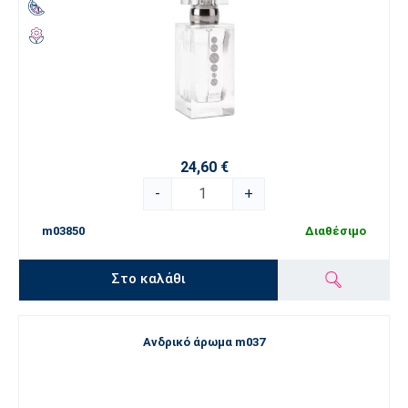
24,60 €
-
+
m03850
Διαθέσιμο
Στο καλάθι
Ανδρικό άρωμα m037