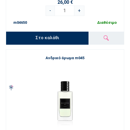
26,00 €
-
+
m04650
Διαθέσιμο
Στο καλάθι
Ανδρικό άρωμα m045