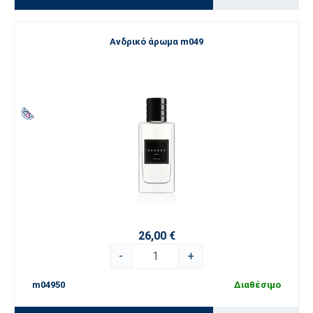
Ανδρικό άρωμα m049
26,00 €
-
+
m04950
Διαθέσιμο