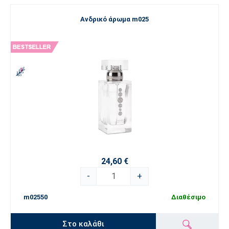
Ανδρικό άρωμα m025
24,60 €
-
+
m02550
Διαθέσιμο
Στο καλάθι