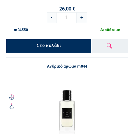
26,00 €
-
+
m04550
Διαθέσιμο
Στο καλάθι
Ανδρικό άρωμα m044