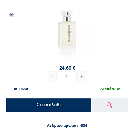
24,60 €
-
+
m03650
Διαθέσιμο
Στο καλάθι
Ανδρικό άρωμα m034