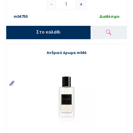
-
+
m04750
Διαθέσιμο
Στο καλάθι
Ανδρικό άρωμα m046