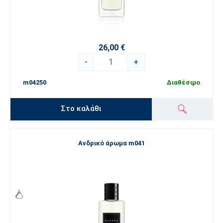
26,00 €
-
+
m04250
Διαθέσιμο
Στο καλάθι
Ανδρικό άρωμα m041