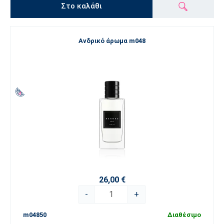
Στο καλάθι
Ανδρικό άρωμα m048
26,00 €
-
+
m04850
Διαθέσιμο