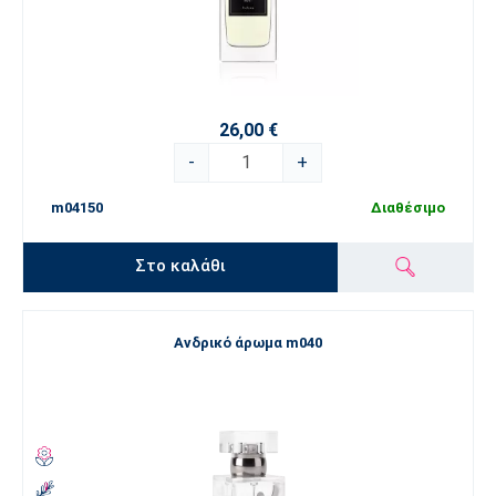
26,00 €
-
+
m04150
Διαθέσιμο
Στο καλάθι
Ανδρικό άρωμα m040