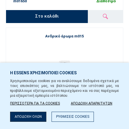
m01650
Διαθέσιμο
Στο καλάθι
Ανδρικό άρωμα m015
Η ESSENS ΧΡΗΣΙΜΟΠΟΙΕΙ COOKIES
Χρησιμοποιούμε cookies για να αναλύσουμε δεδομένα σχετικά με
τους επισκέπτες μας, να βελτιώσουμε τον ιστότοπό μας, να
προβάλλουμε εξατομικευμένο περιεχόμενο και να σας παρέχουμε
μια εξαιρετική εμπειρία ιστότοπου.
ΠΕΡΙΣΣΟΤΕΡΑ ΓΙΑ ΤΑ COOKIES
ΑΠΟΔΟΧΗ ΑΠΑΡΑΙΤΗΤΩΝ
24,60 €
ΑΠΟΔΟΧΗ ΟΛΩΝ
ΡΥΘΜΙΣΕΙΣ COOKIES
-
+