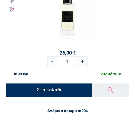
26,00 €
-
+
m90350
Διαθέσιμο
Στο καλάθι
Ανδρικό άρωμα m904