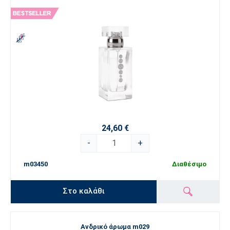
24,60 €
-
+
m03450
Διαθέσιμο
Στο καλάθι
Ανδρικό άρωμα m029