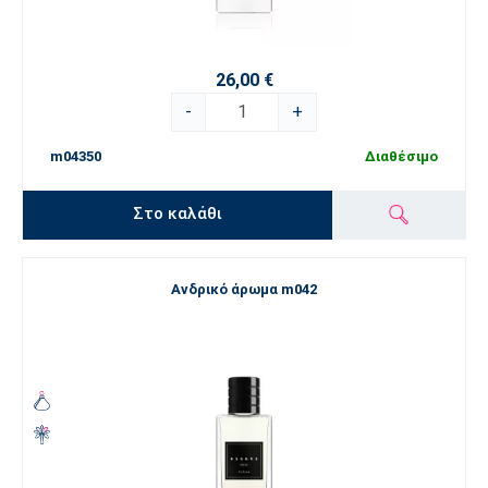
26,00 €
-
+
m04350
Διαθέσιμο
Στο καλάθι
Ανδρικό άρωμα m042