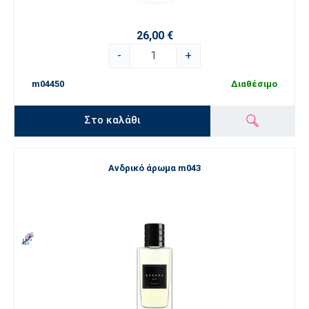
26,00 €
-
+
m04450
Διαθέσιμο
Στο καλάθι
Ανδρικό άρωμα m043