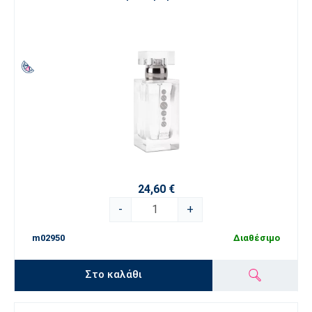
24,60 €
-
+
m02950
Διαθέσιμο
Στο καλάθι