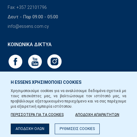
Fax: +357 22101796
Δευτ - Παρ 09.00 - 05.00
info@essens.com.cy
ΚΟΙΝΩΝΙΚΆ ΔΊΚΤΥΑ
Η ESSENS ΧΡΗΣΙΜΟΠΟΙΕΙ COOKIES
Χρησιμοποιούμε cookies για να αναλύσουμε δεδομένα σχετικά με
τους επισκέπτες μας, να βελτιώσουμε τον ιστότοπό μας, να
προβάλλουμε εξατομικευμένο περιεχόμενο και να σας παρέχουμε
μια εξαιρετική εμπειρία ιστότοπου.
ΠΕΡΙΣΣΟΤΕΡΑ ΓΙΑ ΤΑ COOKIES
ΑΠΟΔΟΧΗ ΑΠΑΡΑΙΤΗΤΩΝ
ΑΠΟΔΟΧΗ ΟΛΩΝ
ΡΥΘΜΙΣΕΙΣ COOKIES
Copyright © Essens 2026.