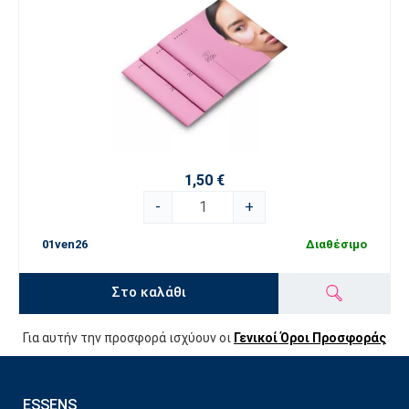
1,50 €
-
+
01ven26
Διαθέσιμο
Στο καλάθι
Για αυτήν την προσφορά ισχύουν οι
Γενικοί Όροι Προσφοράς
ESSENS