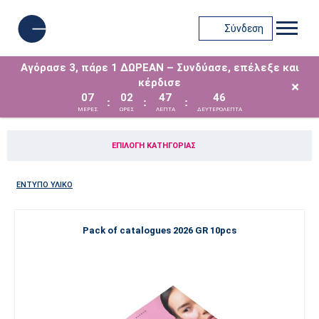
Σύνδεση
Αγόρασε 3, πάρε 1 ΔΩΡΕΑΝ – Συνδύασε, επέλεξε και
κέρδισε
×
07
02
47
46
:
:
:
ΜΈΡΕΣ
ΩΡΕΣ
ΛΕΠΤΑ
ΔΕΥΤΕΡΟΛΕΠΤΑ
ΕΠΙΛΟΓΉ ΚΑΤΗΓΟΡΊΑΣ
ΈΝΤΥΠΟ ΥΛΙΚΌ
Pack of catalogues 2026 GR 10pcs