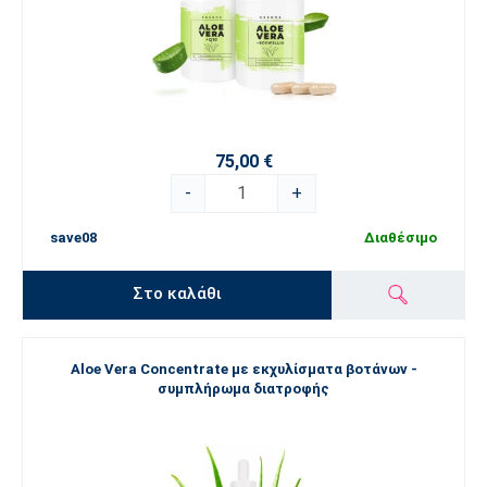
Ανακαλύψτε τη δύναμη της φύσης με την
ESSENS Aloe vera
Όλα τα προϊόντα ESSENS Aloe vera δημιουργούνται με εξαιρετική
ποιότητα και φροντίδα. Εξερευνήστε μια πλήρη γκάμα
καλλυντικών και διατροφικών συμπληρωμάτων, σχεδιασμένων να
75,00 €
υποστηρίζουν το ανοσοποιητικό σας σύστημα, την πέψη και την
αναγέννηση του δέρματος.
-
+
Τι μπορεί να κάνει η Aloe vera για εσάς;
save08
Διαθέσιμο
Νιώθετε κουρασμένοι και χωρίς ενέργεια; 
Ενισχύστε τη 
ζωτικότητά σας και δυναμώστε το ανοσοποιητικό σας 
Στο καλάθι
σύστημα
.
Δυσκολεύεστε να διατηρήσετε την ενυδάτωσή σας; 
Βοηθήστε τον οργανισμό σας να διατηρεί τη βέλτιστη 
Aloe Vera Concentrate με εκχυλίσματα βοτάνων -
ενυδάτωση από μέσα
.
συμπλήρωμα διατροφής
Έχετε ξηρό ή ερεθισμένο δέρμα; 
Καταπραΰνετε, ηρεμήστε 
και αποκαταστήστε το δέρμα σας φυσικά
.
Αναζητάτε κορυφαία ποιότητα χωρίς συμβιβασμούς; 
Τα 
προϊόντα ESSENS Aloe vera προσφέρουν υψηλή 