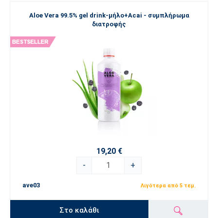
Aloe Vera 99.5% gel drink-μήλο+Acai - συμπλήρωμα
διατροφής
19,20 €
-
+
ave03
Λιγότερα από 5 τεμ.
Στο καλάθι