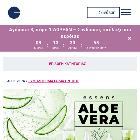
Σύνδεση
Αγόρασε 3, πάρε 1 ΔΩΡΕΑΝ – Συνδύασε, επέλεξε και
κέρδισε
×
08
13
30
55
:
:
:
ΜΈΡΕΣ
ΩΡΕΣ
ΛΕΠΤΑ
ΔΕΥΤΕΡΟΛΕΠΤΑ
ΕΠΙΛΟΓΉ ΚΑΤΗΓΟΡΊΑΣ
ALOE VERA
/
ΣΥΜΠΛΗΡΏΜΑΤΑ ΔΙΑΤΡΟΦΉΣ