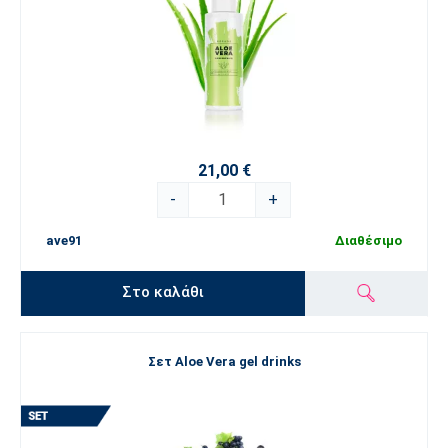
περιεκτικότητα σε δραστικά συστατικά με 
αποδεδειγμένη σύνθεση
.
Επιλέξτε τα αγαπημένα σας προϊόντα
ESSENS Aloe vera
. γιατί
αξίζετε την καλύτερη φροντίδα που μπορεί να προσφέρει η φύση.
21,00 €
-
+
ave91
Διαθέσιμο
Στο καλάθι
Σετ Aloe Vera gel drinks