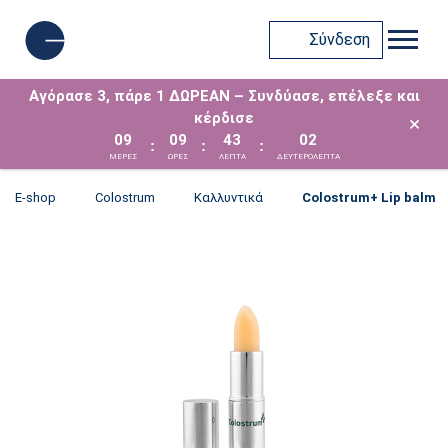
Σύνδεση
Αγόρασε 3, πάρε 1 ΔΩΡΕΑΝ – Συνδύασε, επέλεξε και
κέρδισε
×
09
09
43
02
:
:
:
ΜΈΡΕΣ
ΩΡΕΣ
ΛΕΠΤΑ
ΔΕΥΤΕΡΟΛΕΠΤΑ
E-shop
Colostrum
Καλλυντικά
Colostrum+ Lip balm