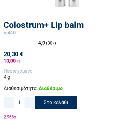
Colostrum+ Lip balm
cpl40
4,9
(30×)
20,30 €
10,00 π
Περιεχόμενο
4 g
Διαθεσιμότητα:
Διαθέσιμο
Στο καλάθι
2.966
x