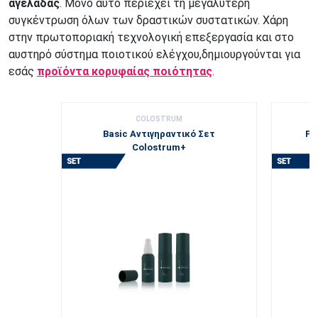
αγελάδας
. Μόνο αυτό περιέχει τη μεγαλύτερη
συγκέντρωση όλων των δραστικών συστατικών. Χάρη
στην πρωτοποριακή τεχνολογική επεξεργασία και στο
αυστηρό σύστημα ποιοτικού ελέγχου,δημιουργούνται για
εσάς
προϊόντα κορυφαίας ποιότητας
.
COLOSTRUM
Basic Αντιγηραντικό Σετ
Pr
Colostrum+