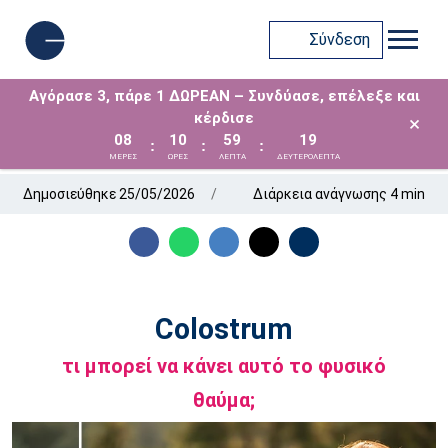
Σύνδεση
Αγόρασε 3, πάρε 1 ΔΩΡΕΑΝ – Συνδύασε, επέλεξε και
κέρδισε
×
08
10
59
18
:
:
:
ΜΈΡΕΣ
ΩΡΕΣ
ΛΕΠΤΑ
ΔΕΥΤΕΡΟΛΕΠΤΑ
Δημοσιεύθηκε 25/05/2026
Διάρκεια ανάγνωσης 4 min
Colostrum
τι μπορεί να κάνει αυτό το φυσικό
θαύμα;