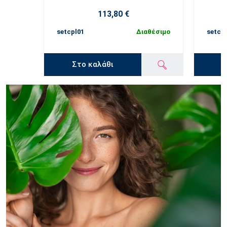
113,80 €
setcpl01
Διαθέσιμο
setcp
Στο καλάθι
Σ