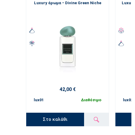
Luxury άρωμα − Divine Green Niche
Luxury
42,00 €
lux01
Διαθέσιμο
lux02
Στο καλάθι
Σ