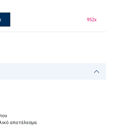
ι
952
x
που
ελικό αποτέλεσμα