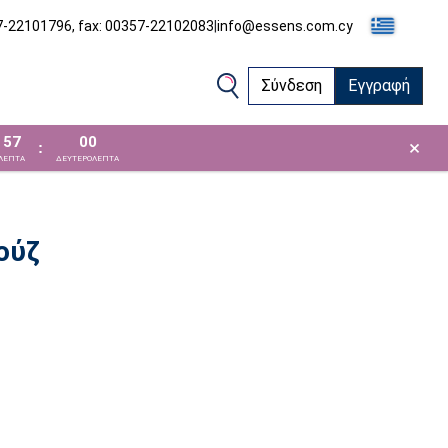
57-22101796, fax: 00357-22102083
|
info@essens.com.cy
Σύνδεση
Εγγραφή
56
59
×
:
ΛΕΠΤΑ
ΔΕΥΤΕΡΟΛΕΠΤΑ
ούζ