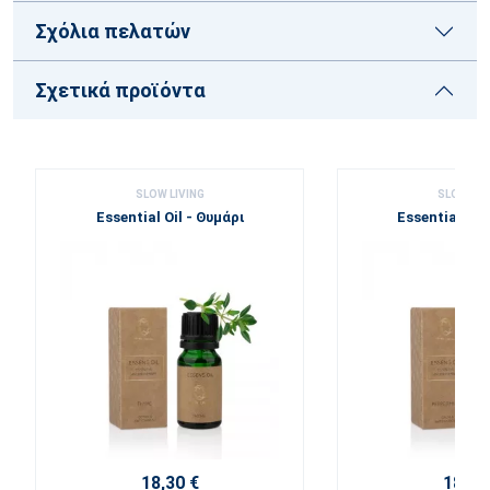
Σχόλια πελατών
Σχετικά προϊόντα
SLOW LIVING
SLOW LIV
Essential Oil - Θυμάρι
Essential Oil
18,30 €
18,30