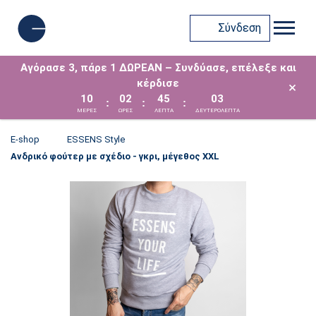
Σύνδεση
Αγόρασε 3, πάρε 1 ΔΩΡΕΑΝ – Συνδύασε, επέλεξε και
κέρδισε
×
10
02
45
03
:
:
:
ΜΈΡΕΣ
ΩΡΕΣ
ΛΕΠΤΑ
ΔΕΥΤΕΡΟΛΕΠΤΑ
E-shop
ESSENS Style
Ανδρικό φούτερ με σχέδιο - γκρι, μέγεθος XXL