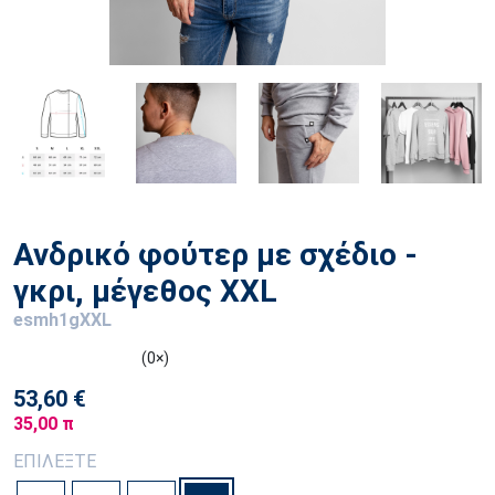
Ανδρικό φούτερ με σχέδιο -
γκρι, μέγεθος XXL
esmh1gXXL
(0×)
53,60 €
35,00 π
ΕΠΙΛΕΞΤΕ