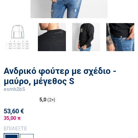
Ανδρικό φούτερ με σχέδιο -
μαύρο, μέγεθος S
esmh2bS
5,0
(2×)
53,60 €
35,00 π
ΕΠΙΛΕΞΤΕ