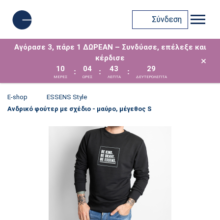
Σύνδεση
Αγόρασε 3, πάρε 1 ΔΩΡΕΑΝ – Συνδύασε, επέλεξε και
κέρδισε
×
10
04
43
29
:
:
:
ΜΈΡΕΣ
ΩΡΕΣ
ΛΕΠΤΑ
ΔΕΥΤΕΡΟΛΕΠΤΑ
E-shop
ESSENS Style
Ανδρικό φούτερ με σχέδιο - μαύρο, μέγεθος S