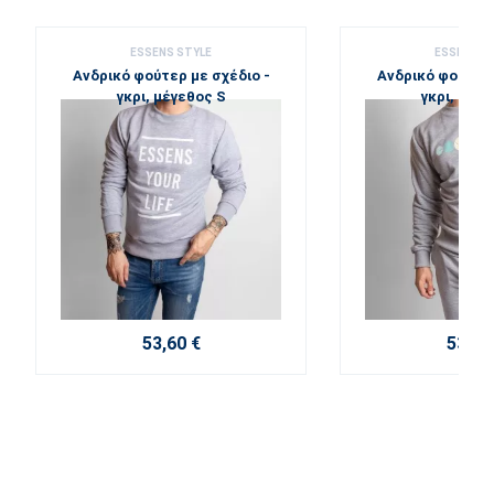
ESSENS STYLE
ESSENS S
Ανδρικό φούτερ με σχέδιο -
Ανδρικό φούτερ 
γκρι, μέγεθος S
γκρι, μέγε
53,60 €
53,60