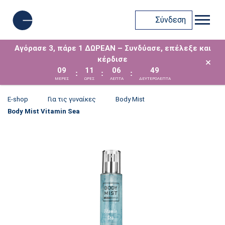
Σύνδεση
Αγόρασε 3, πάρε 1 ΔΩΡΕΑΝ – Συνδύασε, επέλεξε και
κέρδισε
×
09
11
06
49
:
:
:
ΜΈΡΕΣ
ΩΡΕΣ
ΛΕΠΤΑ
ΔΕΥΤΕΡΟΛΕΠΤΑ
E-shop
Για τις γυναίκες
Body Mist
Body Mist Vitamin Sea