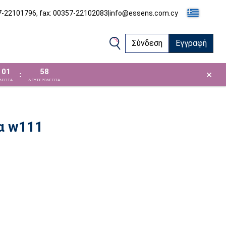
57-22101796, fax: 00357-22102083
|
info@essens.com.cy
Σύνδεση
Εγγραφή
01
58
×
:
ΛΕΠΤΑ
ΔΕΥΤΕΡΟΛΕΠΤΑ
α w111