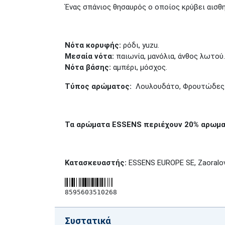
Ένας σπάνιος θησαυρός ο οποίος κρύβει αισθ
Νότα κορυφής:
ρόδι, yuzu.
Μεσαία νότα:
παιωνία, μανόλια, άνθος λωτού.
Νότα βάσης:
αμπέρι, μόσχος.
Τύπος αρώματος:
Λουλουδάτο, Φρουτώδες
Τα αρώματα
ESSENS
περιέχουν 20% αρωμα
Κατασκευαστής
:
ESSENS EUROPE SE, Zaoralov
8595603510268
Συστατικά