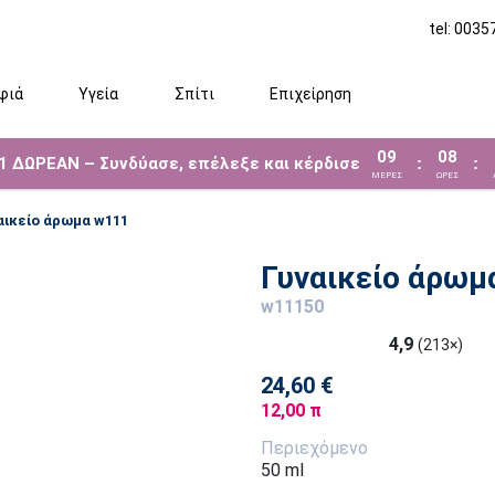
tel: 003
φιά
Υγεία
Σπίτι
Επιχείρηση
09
08
 1 ΔΩΡΕΑΝ – Συνδύασε, επέλεξε και κέρδισε
:
:
ΜΈΡΕΣ
ΩΡΕΣ
αικείο άρωμα w111
Γυναικείο άρωμ
w11150
4,9
(213×)
24,60 €
12,00 π
Περιεχόμενο
50 ml