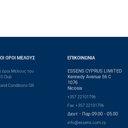
ΚΟΊ ΌΡΟΙ ΜΈΛΟΥΣ
ΕΠΙΚΟΙΝΩΝΊΑ
ESSENS CYPRUS LIMITED
ί όροι Μέλους του
Kennedy Avenue 56 C
S Club
1076
and Conditions GR
Nicosia
+357 22101796
Fax: +357 22101796
Δευτ - Παρ 09.00 - 05.00
info@essens.com.cy