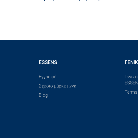
ESSENS
ΓΕΝΙ
Εγγραφή
Γενικο
ESSEN
Σχέδιο μάρκετινγκ
Terms 
Blog