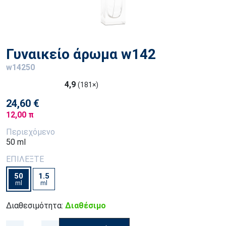
Γυναικείο άρωμα w142
w14250
4,9
(181×)
24,60 €
12,00 π
Περιεχόμενο
50 ml
ΕΠΙΛΕΞΤΕ
50
1.5
ml
ml
Διαθεσιμότητα:
Διαθέσιμο