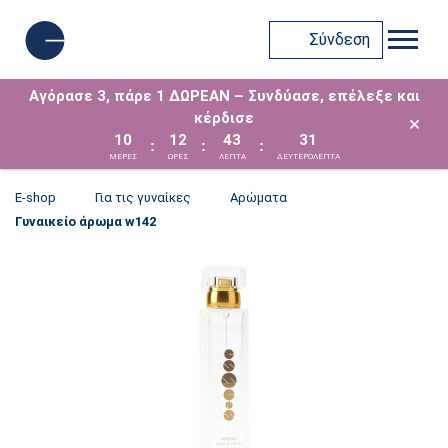
Σύνδεση
Αγόρασε 3, πάρε 1 ΔΩΡΕΑΝ – Συνδύασε, επέλεξε και
κέρδισε
×
10
12
43
31
:
:
:
ΜΈΡΕΣ
ΩΡΕΣ
ΛΕΠΤΑ
ΔΕΥΤΕΡΟΛΕΠΤΑ
E-shop
Για τις γυναίκες
Αρώματα
Γυναικείο άρωμα w142