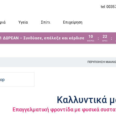
tel: 003
φιά
Υγεία
Σπίτι
Επιχείρηση
10
22
 1 ΔΩΡΕΑΝ – Συνδύασε, επέλεξε και κέρδισε
:
:
ΜΈΡΕΣ
ΩΡΕΣ
ΠΕΡΙΠΟΊΗΣΗ ΜΑΛΛΙ
hop
Καλλυντικά 
Επαγγελματική φροντίδα με φυσικά συστατι