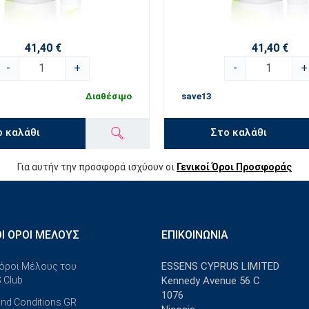
41,40 €
41,40 €
-
+
-
+
Διαθέσιμο
save13
ο καλάθι
Στο καλάθι
Για αυτήν την προσφορά ισχύουν οι
Γενικοί Όροι Προσφοράς
ΟΊ ΌΡΟΙ ΜΈΛΟΥΣ
ΕΠΙΚΟΙΝΩΝΊΑ
ESSENS CYPRUS LIMITED
 όροι Μέλους του
 Club
Kennedy Avenue 56 C
1076
nd Conditions GR