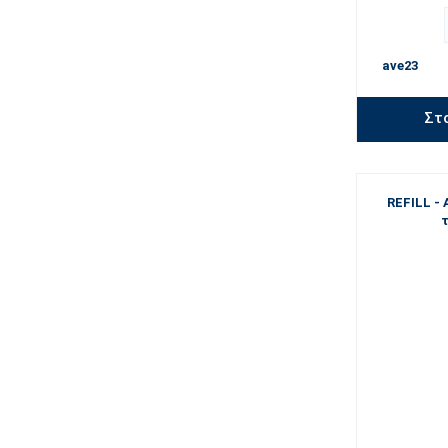
ave23
Στ
REFILL - 