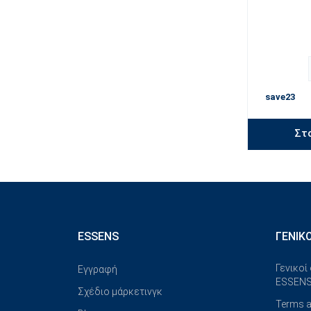
save23
Στ
ESSENS
ΓΕΝΙΚ
Γενικοί
Εγγραφή
ESSENS
Σχέδιο μάρκετινγκ
Terms a