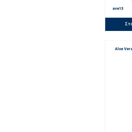
ave13
Στ
Aloe Ver