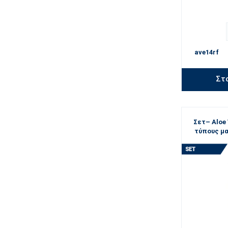
ave14rf
Στ
Σετ– Aloe
τύπους μαλ