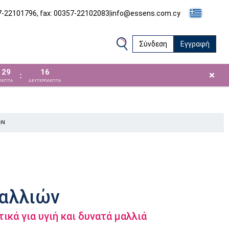
57-22101796, fax: 00357-22102083
|
info@essens.com.cy
Σύνδεση
Εγγραφή
29
16
×
:
ΛΕΠΤΑ
ΔΕΥΤΕΡΟΛΕΠΤΑ
ΏΝ
μαλλιών
κά για υγιή και δυνατά μαλλιά