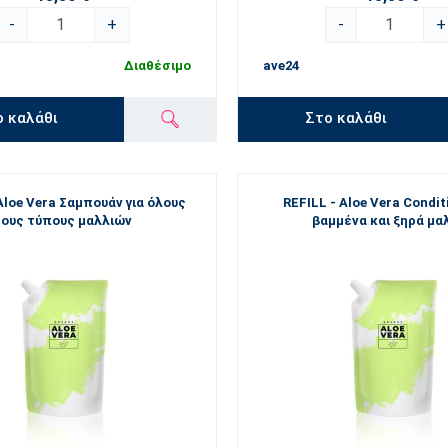
-
+
-
+
Διαθέσιμο
ave24
ο καλάθι
Στο καλάθι
Aloe Vera Σαμπουάν για όλους
REFILL - Aloe Vera Condit
τους τύπους μαλλιών
βαμμένα και ξηρά μα