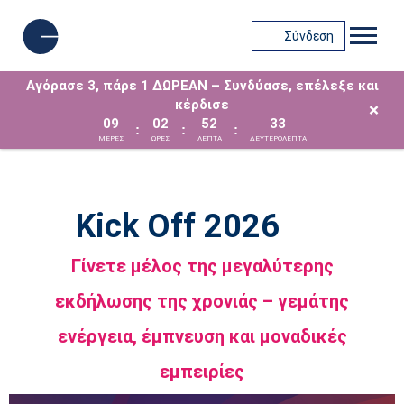
Σύνδεση
Αγόρασε 3, πάρε 1 ΔΩΡΕΑΝ – Συνδύασε, επέλεξε και
κέρδισε
×
09
02
52
32
:
:
:
ΜΈΡΕΣ
ΩΡΕΣ
ΛΕΠΤΑ
ΔΕΥΤΕΡΟΛΕΠΤΑ
Kick Off 2026
Γίνετε μέλος της μεγαλύτερης
εκδήλωσης της χρονιάς – γεμάτης
ενέργεια, έμπνευση και μοναδικές
εμπειρίες