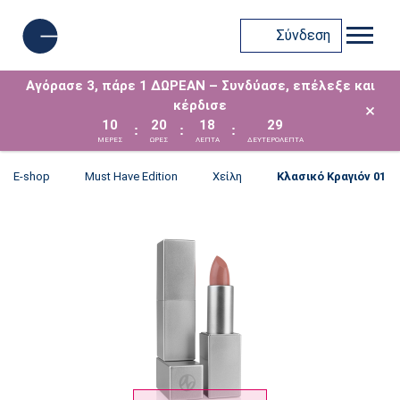
Σύνδεση
Αγόρασε 3, πάρε 1 ΔΩΡΕΑΝ – Συνδύασε, επέλεξε και
κέρδισε
×
10
20
18
29
:
:
:
ΜΈΡΕΣ
ΩΡΕΣ
ΛΕΠΤΑ
ΔΕΥΤΕΡΟΛΕΠΤΑ
E-shop
Must Have Edition
Χείλη
Κλασικό Κραγιόν 01