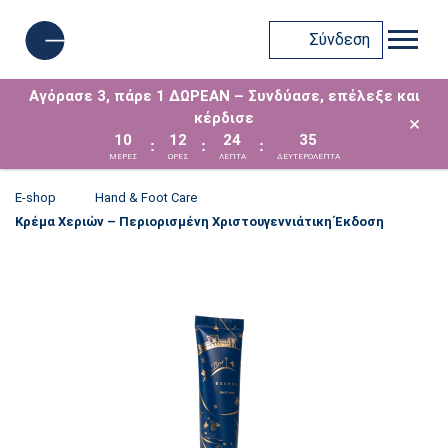
Σύνδεση
Αγόρασε 3, πάρε 1 ΔΩΡΕΑΝ – Συνδύασε, επέλεξε και
κέρδισε
×
10
12
24
35
:
:
:
ΜΈΡΕΣ
ΩΡΕΣ
ΛΕΠΤΑ
ΔΕΥΤΕΡΟΛΕΠΤΑ
E-shop
Hand & Foot Care
Κρέμα Χεριών – Περιορισμένη Χριστουγεννιάτικη Έκδοση