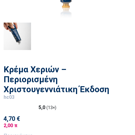
Κρέμα Χεριών –
Περιορισμένη
Χριστουγεννιάτικη Έκδοση
hc03
5,0
(13×)
4,70 €
2,00 π