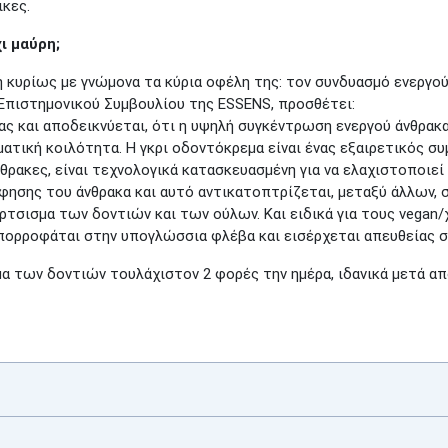
ικες.
χι μαύρη;
κυρίως με γνώμονα τα κύρια οφέλη της: τον συνδυασμό ενεργού 
υ Επιστημονικού Συμβουλίου της ESSENS, προσθέτει:
ας και αποδεικνύεται, ότι η υψηλή συγκέντρωση ενεργού άνθρακα
ατική κοιλότητα. Η γκρι οδοντόκρεμα είναι ένας εξαιρετικός σ
νθρακες, είναι τεχνολογικά κατασκευασμένη για να ελαχιστοποιεί
ησης του άνθρακα και αυτό αντικατοπτρίζεται, μεταξύ άλλων, 
τσισμα των δοντιών και των ούλων. Και ειδικά για τους vegan/
απορροφάται στην υπογλώσσια φλέβα και εισέρχεται απευθείας 
 των δοντιών τουλάχιστον 2 φορές την ημέρα, ιδανικά μετά από