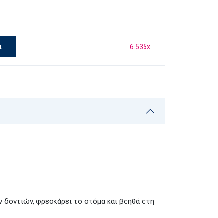
ι
6.535
x
ν δοντιών, φρεσκάρει το στόμα και βοηθά στη