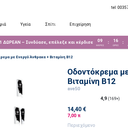
tel: 003
φιά
Υγεία
Σπίτι
Επιχείρηση
09
16
 1 ΔΩΡΕΑΝ – Συνδύασε, επέλεξε και κέρδισε
:
:
ΜΈΡΕΣ
ΩΡΕΣ
ρεμα με Ενεργό Άνθρακα + Βιταμίνη Β12
Οδοντόκρεμα με
Βιταμίνη Β12
ave50
4,9
(169×)
14,40 €
7,00 π
Περιεχόμενο