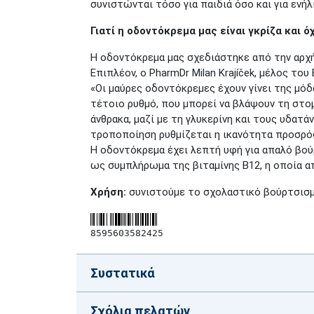
συνιστώνται τόσο για παιδιά όσο και για ενήλ
Γιατί η οδοντόκρεμα μας είναι γκρίζα και ό
Η οδοντόκρεμα μας σχεδιάστηκε από την αρχή 
Επιπλέον, ο PharmDr Milan Krajíček, μέλος το
«Οι μαύρες οδοντόκρεμες έχουν γίνει της μόδ
τέτοιο ρυθμό, που μπορεί να βλάψουν τη στομ
άνθρακα, μαζί με τη γλυκερίνη και τους υδατά
τροποποίηση ρυθμίζεται η ικανότητα προσρόφ
Η οδοντόκρεμα έχει λεπτή υφή για απαλό βούρ
ως συμπλήρωμα της βιταμίνης Β12, η οποία 
Χρήση:
συνιστούμε το σχολαστικό βούρτσισμα
8595603582425
Συστατικά
Σχόλια πελατών