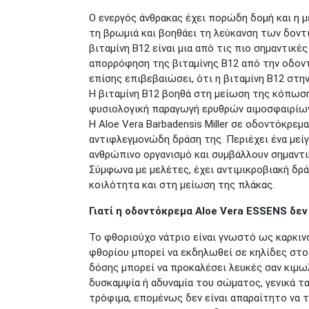
Ο ενεργός άνθρακας έχει πορώδη δομή και η
τη βρωμιά και βοηθάει τη λεύκανση των δοντ
βιταμίνη Β12 είναι μια από τις πιο σημαντικέ
απορρόφηση της βιταμίνης Β12 από την οδοντ
επίσης επιβεβαιώσει, ότι η βιταμίνη Β12 στη
Η βιταμίνη Β12 βοηθά στη μείωση της κόπωση
φυσιολογική παραγωγή ερυθρών αιμοσφαιρίων
Η Aloe Vera Barbadensis Miller σε οδοντόκρεμ
αντιφλεγμονώδη δράση της. Περιέχει ένα μεί
ανθρώπινο οργανισμό και συμβάλλουν σημαντικ
Σύμφωνα με μελέτες, έχει αντιμικροβιακή δρ
κοιλότητα και στη μείωση της πλάκας.
Γιατί η οδοντόκρεμα Aloe Vera ESSENS δεν
Το φθοριούχο νάτριο είναι γνωστό ως καρκιν
φθορίου μπορεί να εκδηλωθεί σε κηλίδες στο
δόσης μπορεί να προκαλέσει λευκές σαν κιμωλ
δυσκαμψία ή αδυναμία του σώματος, γενικά τ
τρόφιμα, επομένως δεν είναι απαραίτητο να 