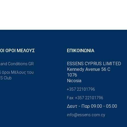
ΚΟΊ ΌΡΟΙ ΜΈΛΟΥΣ
ΕΠΙΚΟΙΝΩΝΊΑ
ESSENS CYPRUS LIMITED
and Conditions GR
Kennedy Avenue 56 C
ί όροι Μέλους του
1076
S Club
Nicosia
+357 22101796
Fax: +357 22101796
Δευτ - Παρ 09.00 - 05.00
info@essens.com.cy