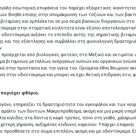
 μεγάλη εσωτερική επιφάνεια του παρέχει εξαιρετικές ικανότη
ιών. Βοηθά επίσης στην απομάκρυνση των τοξινών και των βακτ
ς βιταμίνες και εμπλέκεται σε μια σειρά βασικών διεργασιών στο
όκρεμα στην στοματική κοιλότητα είναι εξίσου αποτελεσματική
ν οδοντόκρεμα αυξάνει το επίπεδο αυτής της σημαντικής βιταμίν
ς και της εξάντλησης και συμβάλλει στη φυσιολογική δραστηρι
.
α προέρχεται από βιολογικές φυτείες στο Μεξικό και εκτιμάται ι
γμα βιταμινών, μετάλλων, ανόργανων ουσιών και οργανικών ενώσ
ά στην προστασία και την υγεία του. Ορισμένα έθνη θεωρούν ακό
άση στην οδοντόκρεμα και μπορεί να έχει θετική επίδραση στις
 περιέχει φθόριο;
ογόνο, επηρεάζει τη δραστηριότητα του εγκεφάλου και των νεύρ
 σμάλτο των δοντιών. Μακροπρόθεσμα, ακόμη και μια μικρή υπε
ία κηλίδες στα δόντια ή καφέ τρύπες, πόνο στη γνάθο, χαλάρωσ
αχύτερη γήρανση, αυξημένος κίνδυνος καρκίνου. Υπάρχει επαρκή
το προσθέσετε στο σώμα επιπλέον, ακόμη και με οδοντόκρεμα. 