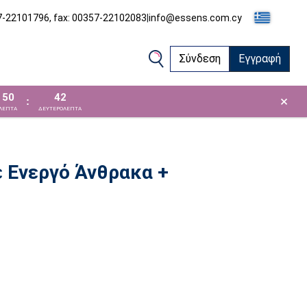
57-22101796, fax: 00357-22102083
|
info@essens.com.cy
Σύνδεση
Εγγραφή
50
42
×
:
ΛΕΠΤΑ
ΔΕΥΤΕΡΟΛΕΠΤΑ
 Ενεργό Άνθρακα +