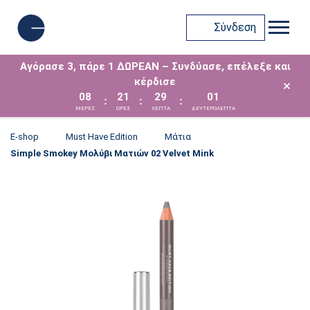
Σύνδεση
Αγόρασε 3, πάρε 1 ΔΩΡΕΑΝ – Συνδύασε, επέλεξε και
κέρδισε
×
08
21
29
01
:
:
:
ΜΈΡΕΣ
ΩΡΕΣ
ΛΕΠΤΑ
ΔΕΥΤΕΡΟΛΕΠΤΑ
E-shop
Must Have Edition
Μάτια
Simple Smokey Μολύβι Ματιών 02 Velvet Mink