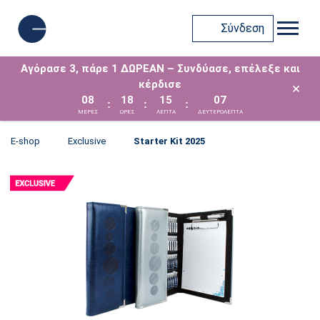
Σύνδεση
Αγόρασε 3, πάρε 1 ΔΩΡΕΑΝ – Συνδύασε, επέλεξε και
κέρδισε
×
08
18
15
07
:
:
:
ΜΈΡΕΣ
ΩΡΕΣ
ΛΕΠΤΑ
ΔΕΥΤΕΡΟΛΕΠΤΑ
E-shop
Exclusive
Starter Kit 2025