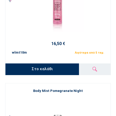
16,50 €
wlmt10m
Λιγότερα από 5 τεμ.
Στο καλάθι
Body Mist Pomegranate Night