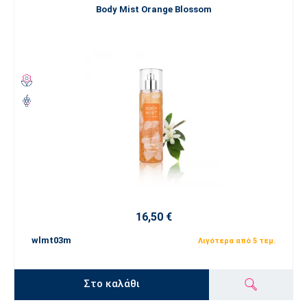
Body Mist Orange Blossom
16,50 €
wlmt03m
Λιγότερα από 5 τεμ.
Στο καλάθι