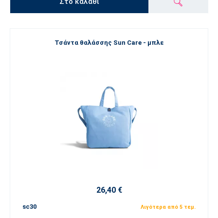
Στο καλάθι
Τσάντα θαλάσσης Sun Care - μπλε
26,40 €
sc30
Λιγότερα από 5 τεμ.