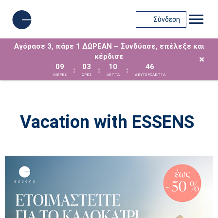
Σύνδεση
Αγόρασε 3, πάρε 1 ΔΩΡΕΑΝ – Συνδύασε, επέλεξε και
κέρδισε
×
09
03
10
45
:
:
:
ΜΈΡΕΣ
ΩΡΕΣ
ΛΕΠΤΑ
ΔΕΥΤΕΡΟΛΕΠΤΑ
Vacation with ESSENS