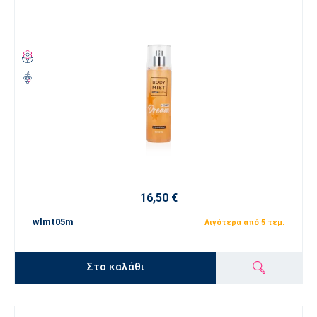
16,50 €
wlmt05m
Λιγότερα από 5 τεμ.
Στο καλάθι